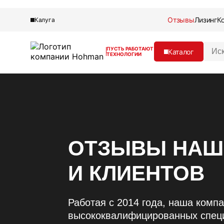
Отзывы
Лизинг
К
Калуга
В
ПУСТЬ РАБОТАЮТ
Каталог
ТЕХНОЛОГИИ
в
е
д
Владимир
Отзывы
и
Лизинг
т
Контакты
е
Кейсы
Технические документы
з
О компании
а
Блог
п
ОТЗЫВЫ НАШ
р
о
И КЛИЕНТОВ
с
:
Работая с 2014 года, наша комп
высококвалифицированных специ