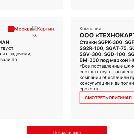
Москва
Компания
ООО «ТЕХНОКАР
HMAN
Станки SGPK-300, SGF
ствуют
SG2R-100, SGAT-75, S
я с задачами,
SGV-300, SGD-100, S
овали по
BM-200 под маркой 
«Все поставленные шли
соответствуют заявленн
компании обеспечили п
консультации и выполни
сроков.»
СМОТРЕТЬ ОРИГИНАЛ
Показать еще