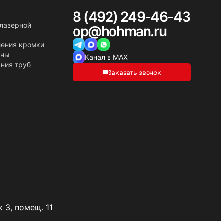
8 (492) 249-46-43
 лазерной
op@hohman.ru
ления кромки
ины
Канал в MAX
ния труб
Заказать звонок
 3, помещ. 11