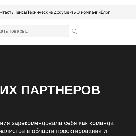
онтакты
Кейсы
Технические документы
О компании
Блог
ИХ ПАРТНЕРОВ
Заказать звонок
ания зарекомендовала себя как команда
алистов в области проектирования и